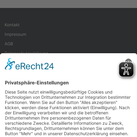
Kontakt
Impressum
AGB
Datenschutzerklärung
Veranstalter
Teilnahmebedingungen
Quellenangaben
Spenden
Folge uns auf Instagram
Sie müssen das
TieLabs Instagram Feed
Plugin installieren, um
diese Funktion nutzen zu können.