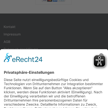
Kontakt
Impressum
AGB
Datenschutzerklärung
Veranstalter
Teilnahmebedingungen
Quellenangaben
Spenden
Folge uns auf Instagram
Sie müssen das
TieLabs Instagram Feed
Plugin installieren, um