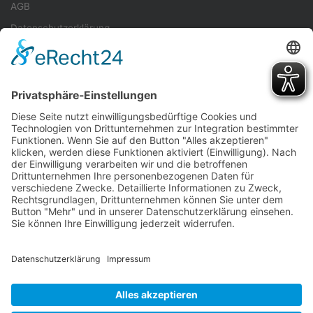
AGB
Datenschutzerklärung
Veranstalter
Teilnahmebedingungen
Quellenangaben
Spenden
Folge uns auf Instagram
Sie müssen das
TieLabs Instagram Feed
Plugin installieren, um
diese Funktion nutzen zu können.
© Copyright 2026, Alle Rechte vorbehalten |
Sparkassen Cross
Pforzheim
| Wir
Crosslauf.